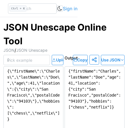
Sign in
Ctrl + K
JSON Unescape Online
Tool
/
JSON
JSON Unescape
Input
Output
Upload
Copy
Use JSON